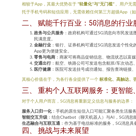
相较于App，其最大优势在于
“轻量化”与“无门槛”
。用户无需
托于手机号码和短信应用，无需依赖任何第三方超级App（
二、 赋能千行百业：5G消息的行业
政务与公共服务
：政府机构可通过5G消息向市民发送
民满意度。
金融行业
：银行、证券机构可通过5G消息发送个性化
App更为便捷安全。
零售与电商
：商家可将商品促销信息、物流状态以富媒
交通出行
：航空、铁路公司可发送包含航班/车次动态
医疗健康
：医院可发送挂号成功通知、报告查询链接、
其核心价值在于，为各行各业提供了一个
标准化、高触达、强
三、 重构个人互联网服务：更智能
对于个人用户而言，5G消息将重新定义信息与服务的边界：
服务入口归一化
：手机的原生短信入口可能汇聚各类生活服务
智能交互升级
：结合Chatbot（聊天机器人）与AI，5
生态融合与互联互通
：作为基于电信标准的服务，5G消息具
四、 挑战与未来展望