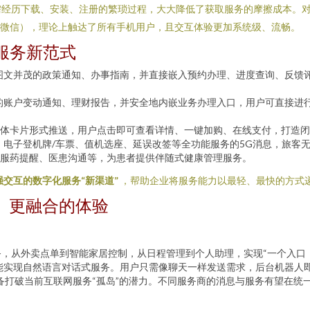
经历下载、安装、注册的繁琐过程，大大降低了获取服务的摩擦成本。对
如微信），理论上触达了所有手机用户，且交互体验更加系统级、流畅。
服务新范式
图文并茂的政策通知、办事指南，并直接嵌入预约办理、进度查询、反馈评
的账户变动通知、理财报告，并安全地内嵌业务办理入口，用户可直接进
体卡片形式推送，用户点击即可查看详情、一键加购、在线支付，打造闭
、电子登机牌/车票、值机选座、延误改签等全功能服务的5G消息，旅客无
服药提醒、医患沟通等，为患者提供伴随式健康管理服务。
交互的数字化服务“新渠道”
，帮助企业将服务能力以最轻、最快的方式
、更融合的体验
，从外卖点单到智能家居控制，从日程管理到个人助理，实现“一个入口
G消息能实现自然语言对话式服务。用户只需像聊天一样发送需求，后台机器
备打破当前互联网服务“孤岛”的潜力。不同服务商的消息与服务有望在统